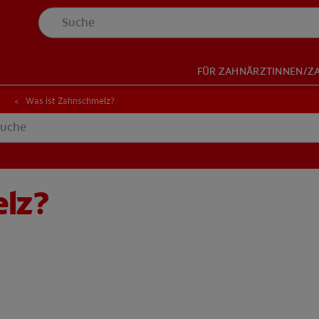
FÜR ZAHNÄRZTINNEN/Z
NDER
-FINDER
t
Was ist Zahnschmelz?
elz?
HOP
DE (DE)
ANMELDEN