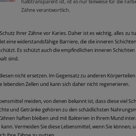
halbtransparent ist, ist es nur teilweise für die Farb
Zähne verantwortlich.
Schutz Ihrer Zähne vor Karies. Daher ist es wichtig, alles zu t
det eine widerstandsfähige Barriere, die die inneren Schichten
ützt. Es schützt auch die empfindlichen inneren Schichten 
alt sind.
diesen nicht ersetzen. Im Gegensatz zu anderen Körperteilen
e lebenden Zellen und kann sich daher nicht regenerieren.
ensmittel meiden, von denen bekannt ist, dass diese viel S
üchte und Getränke gehören zu den schädlichsten Nahrungsmi
ähnen haften bleiben und mit Bakterien in Ihrem Mund inter
n kann. Vermeiden Sie diese Lebensmittel, wenn Sie können,
lich Ihre Zähne zu putzen.