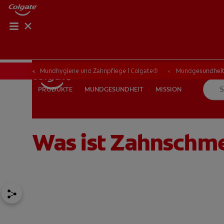
PRODUKT-FI
PRODUKT
Mundhygiene und Zahnpflege | Colgate®
Mundgesundhei
MUNDGESUNDHEIT
MISSION
PRODUKTE
PRODUKTE
MUNDGESUNDHEIT
MISSION
Was ist Zahnschm
FÜR ZAHNÄRZTINNEN/ZAHNÄRZTE
COLGATE® MARKENS