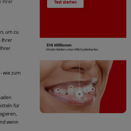
e Ihrer
Test starten
un, um zu
 Ihrer
Ihrer
 - wie zum
chaden
tteln für
agieren,
 und wenn