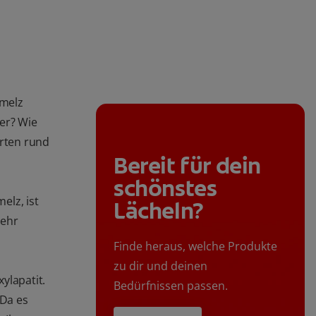
hmelz
er? Wie
orten rund
Bereit für dein
schönstes
elz, ist
Lächeln?
sehr
Finde heraus, welche Produkte
zu dir und deinen
ylapatit.
Bedürfnissen passen.
 Da es