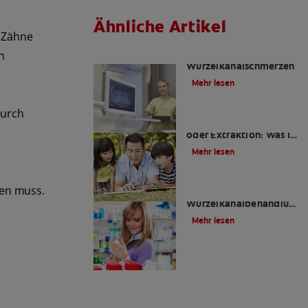
Ähnliche Artikel
e Zähne
Die Wahrheit über
h
Wurzelkanalschmerzen
Mehr lesen
durch
Wurzelkanalbehandlung
oder Extraktion: Was ist
das Richtige für mich?
Mehr lesen
den muss.
Ist eine
Wurzelkanalbehandlung
schmerzhaft?
Mehr lesen