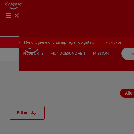
PRODUKT-FI
PRODUKT
Mundhygiene und Zahnpflege | Colgate®
Produkte
MUNDGESUNDHEIT
MISSION
PRODUKTE
PRODUKTE
MUNDGESUNDHEIT
MISSION
FÜR ZAHNÄRZTINNEN/ZAHNÄRZTE
COLGATE® MARKENS
Alle
Filter