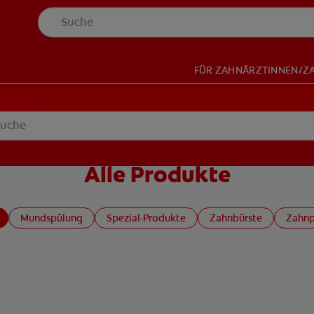
FÜR ZAHNÄRZTINNEN/Z
NDER
-FINDER
Alle Produkte
HOP
DE (DE)
ANMELDEN
Mundspülung
Spezial-Produkte
Zahnbürste
Zahnp