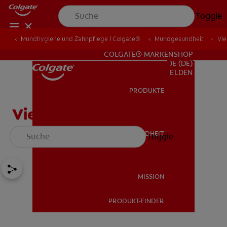
Toggle
Mundhygiene und Zahnpflege | Colgate®
Mundgesundheit
Vie
FÜR ZAHNÄRZTINNEN/ZAHNÄRZTE
COLGATE® MARKENSHOP
DE (DE)
ANMELDEN
PRODUKTE
PRODUKTE
Vier verschiedene Arten
von Zähnen und mehr
MUNDGESUNDHEIT
Toggle
MUNDGESUNDHEIT
MISSION
PRODUKT-FINDER
MISSION