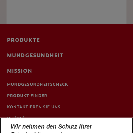
PRODUKTE
MUNDGESUNDHEIT
MISSION
MUNDGESUNDHEITSCHECK
PRODUKT-FINDER
KONTAKTIEREN SIE UNS
DE (DE)
Wir nehmen den Schutz Ihrer
ColgateProfessional.de