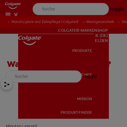
Toggle
Mundhygiene und Zahnpflege | Colgate®
Mundgesundheit
Wa
FÜR ZAHNÄRZTINNEN/ZAHNÄRZTE
COLGATE® MARKENSHOP
DE (DE)
ANMELDEN
PRODUKTE
PRODUKTE
Was ist gute Mundpflege?
MUNDGESUNDHEIT
Toggle
MUNDGESUNDHEIT
MISSION
PRODUKT-FINDER
MISSION
Minuten Lesezeit