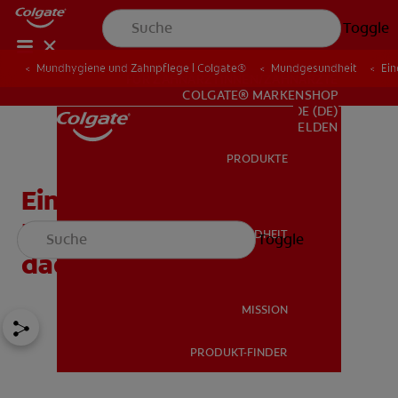
Toggle
Mundhygiene und Zahnpflege | Colgate®
Mundgesundheit
Ein
FÜR ZAHNÄRZTINNEN/ZAHNÄRZTE
COLGATE® MARKENSHOP
DE (DE)
ANMELDEN
PRODUKTE
PRODUKTE
Eine Aphte auf den
Mandeln? Das können Sie
MUNDGESUNDHEIT
Toggle
MUNDGESUNDHEIT
dagegen tun
MISSION
PRODUKT-FINDER
MISSION