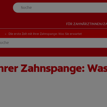
FÜR ZAHNÄRZTINNEN/Z
NDER
-FINDER
t
Die erste Zeit mit Ihrer Zahnspange: Was Sie erwartet
 Ihrer Zahnspange: Was
HOP
DE (DE)
ANMELDEN