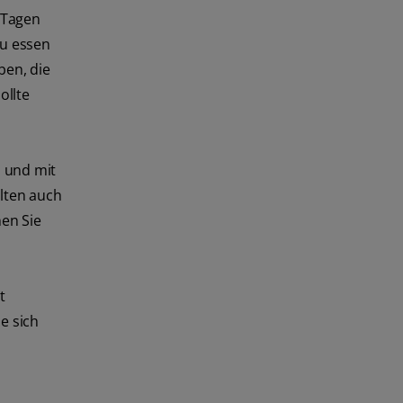
 Tagen
zu essen
ben, die
ollte
n und mit
lten auch
en Sie
t
e sich