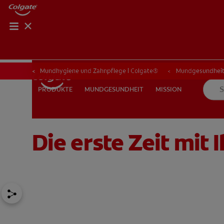
PRODUKT-FI
PRODUKT
Mundhygiene und Zahnpflege | Colgate®
Mundgesundhei
MUNDGESUNDHEIT
MISSION
PRODUKTE
PRODUKTE
MUNDGESUNDHEIT
MISSION
Die erste Zeit mit
FÜR ZAHNÄRZTINNEN/ZAHNÄRZTE
COLGATE® MARKENS