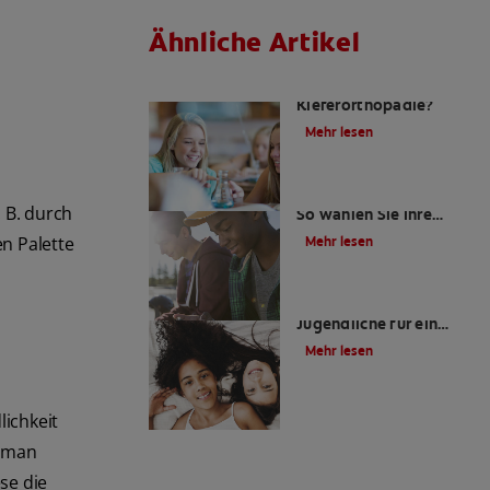
Ähnliche Artikel
Was ist
Kieferorthopädie?
Mehr lesen
Zahnspangenfarben:
 B. durch
So wählen Sie Ihre
perfekte Farbe
en Palette
Mehr lesen
Was können
Jugendliche für ein
gesundes Lächeln tun?
Mehr lesen
ichkeit
t man
se die