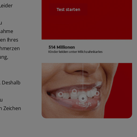
Leider
Test starten
u
fnahme
en Ihres
schmerzen
ung,
. Deshalb
zu
in Zeichen