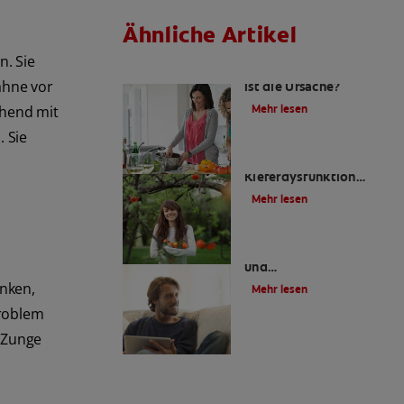
Ähnliche Artikel
n. Sie
Schwefel-Rülpser: Was
ähne vor
ist die Ursache?
Mehr lesen
chend mit
 Sie
Kraniomandibuläre
Kieferdysfunktion
(CMD) | Colgate
®
Mehr lesen
Was verursacht Kiefer-
und
Gesichtsschmerzen?
inken,
Mehr lesen
Problem
e Zunge