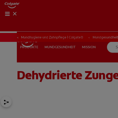
PRODUKT-FI
PRODUKT
Mundhygiene und Zahnpflege | Colgate®
Mundgesundhei
MUNDGESUNDHEIT
MISSION
PRODUKTE
PRODUKTE
MUNDGESUNDHEIT
MISSION
Dehydrierte Zunge
FÜR ZAHNÄRZTINNEN/ZAHNÄRZTE
COLGATE® MARKENS