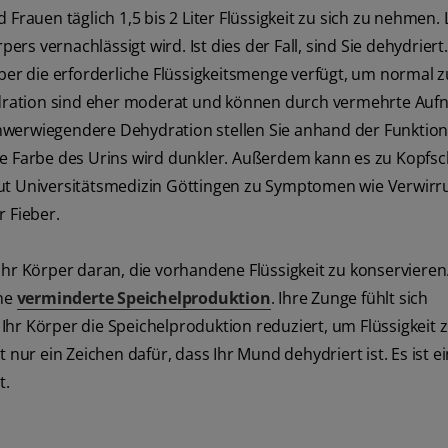
rauen täglich 1,5 bis 2 Liter Flüssigkeit zu sich zu nehmen. 
ers vernachlässigt wird. Ist dies der Fall, sind Sie dehydriert.
über die erforderliche Flüssigkeitsmenge verfügt, um normal z
ehydration sind eher moderat und können durch vermehrte Au
hwerwiegendere Dehydration stellen Sie anhand der Funktion
die Farbe des Urins wird dunkler. Außerdem kann es zu Kopf
 Universitätsmedizin Göttingen zu Symptomen wie Verwirr
r Fieber.
Ihr Körper daran, die vorhandene Flüssigkeit zu konservieren
ine
verminderte Speichelproduktion
. Ihre Zunge fühlt sich
hr Körper die Speichelproduktion reduziert, um Flüssigkeit 
 nur ein Zeichen dafür, dass Ihr Mund dehydriert ist. Es ist e
t.