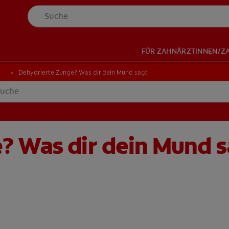
FÜR ZAHNÄRZTINNEN/Z
NDER
-FINDER
t
Dehydrierte Zunge? Was dir dein Mund sagt
? Was dir dein Mund s
HOP
DE (DE)
ANMELDEN