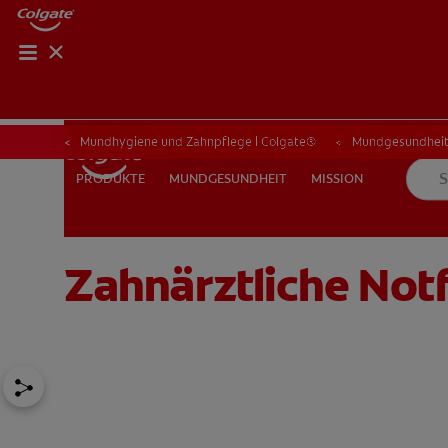
PRODUKT-FI
PRODUKT
Mundhygiene und Zahnpflege | Colgate®
Mundgesundhei
MUNDGESUNDHEIT
MISSION
PRODUKTE
PRODUKTE
MUNDGESUNDHEIT
MISSION
Zahnärztliche Not
FÜR ZAHNÄRZTINNEN/ZAHNÄRZTE
COLGATE® MARKENS