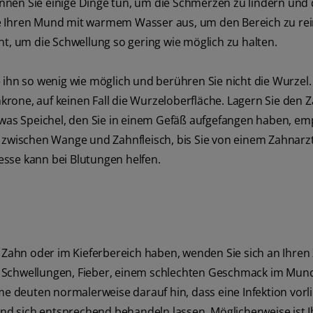
nnen Sie einige Dinge tun, um die Schmerzen zu lindern und
ie Ihren Mund mit warmem Wasser aus, um den Bereich zu rei
ht, um die Schwellung so gering wie möglich zu halten.
e ihn so wenig wie möglich und berühren Sie nicht die Wurzel
rone, auf keinen Fall die Wurzeloberfläche. Lagern Sie den 
twas Speichel, den Sie in einem Gefäß aufgefangen haben, emp
hn zwischen Wange und Zahnfleisch, bis Sie von einem Zahnarz
sse kann bei Blutungen helfen.
ahn oder im Kieferbereich haben, wenden Sie sich an Ihren 
n Schwellungen, Fieber, einem schlechten Geschmack im Mun
deuten normalerweise darauf hin, dass eine Infektion vorlie
 und sich entsprechend behandeln lassen. Möglicherweise ist 