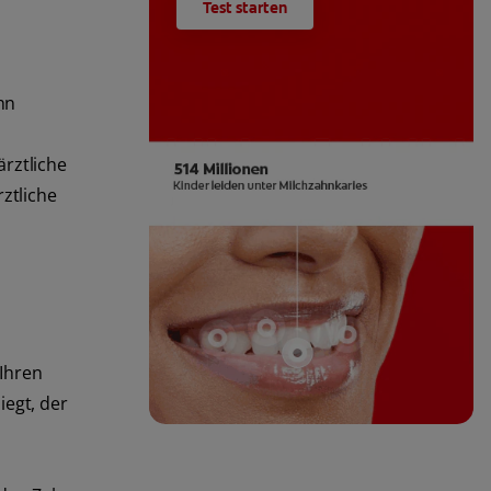
Test starten
hn
rztliche
rztliche
 Ihren
iegt, der