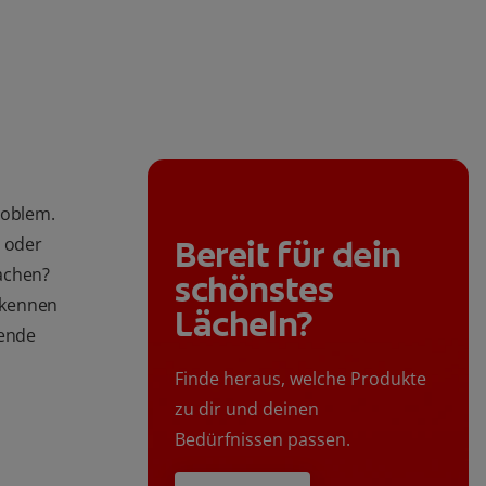
roblem.
Bereit für dein
t oder
achen?
schönstes
erkennen
Lächeln?
hende
Finde heraus, welche Produkte
zu dir und deinen
Bedürfnissen passen.