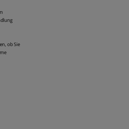
um
ndlung
en, ob Sie
ome