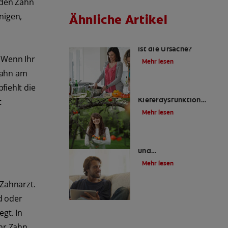
 den Zahn
nigen,
Ähnliche Artikel
Schwefel-Rülpser: Was
ist die Ursache?
. Wenn Ihr
Mehr lesen
Zahn am
fiehlt die
Kraniomandibuläre
Kieferdysfunktion
t
(CMD) | Colgate
®
Mehr lesen
Was verursacht Kiefer-
und
Gesichtsschmerzen?
Mehr lesen
Zahnarzt.
d oder
gt. In
Ihr Zahn