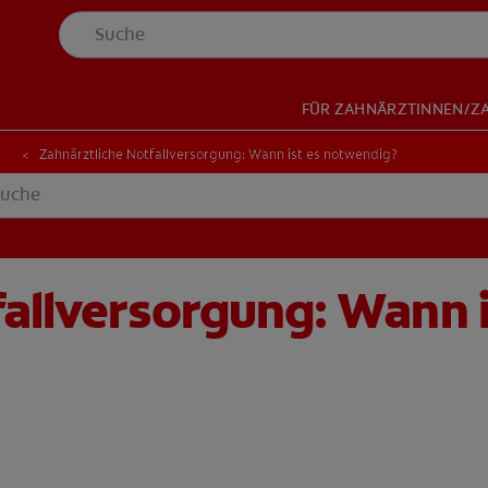
FÜR ZAHNÄRZTINNEN/Z
NDER
-FINDER
t
Zahnärztliche Notfallversorgung: Wann ist es notwendig?
fallversorgung: Wann 
HOP
DE (DE)
ANMELDEN