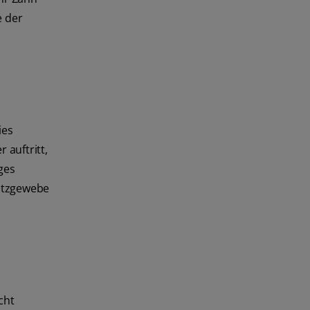
e der
ies
 auftritt,
ges
tützgewebe
cht