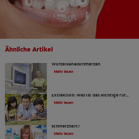
Ähnliche Artikel
Die Wahrheit über
Wurzelkanalschmerzen
Mehr lesen
Wurzelkanalbehandlung oder
Extraktion: Was ist das Richtige für
mich?
Mehr lesen
Ist eine Wurzelkanalbehandlung
schmerzhaft?
Mehr lesen