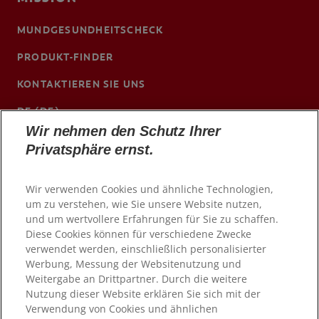
MUNDGESUNDHEITSCHECK
PRODUKT-FINDER
KONTAKTIEREN SIE UNS
DE (DE)
Wir nehmen den Schutz Ihrer
ColgateProfessional.de
Privatsphäre ernst.
Wir verwenden Cookies und ähnliche Technologien,
um zu verstehen, wie Sie unsere Website nutzen,
und um wertvollere Erfahrungen für Sie zu schaffen.
Diese Cookies können für verschiedene Zwecke
verwendet werden, einschließlich personalisierter
Werbung, Messung der Websitenutzung und
Weitergabe an Drittpartner. Durch die weitere
Nutzung dieser Website erklären Sie sich mit der
Verwendung von Cookies und ähnlichen