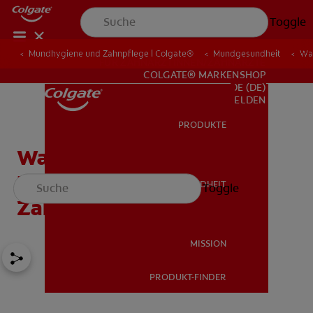
Toggle
Mundhygiene und Zahnpflege | Colgate®
Mundgesundheit
Was
FÜR ZAHNÄRZTINNEN/ZAHNÄRZTE
COLGATE® MARKENSHOP
DE (DE)
ANMELDEN
PRODUKTE
PRODUKTE
Wasserstoffperoxid:
Behandlung von
MUNDGESUNDHEIT
Toggle
MUNDGESUNDHEIT
Zahnfleisch und Zähnen.
MISSION
PRODUKT-FINDER
MISSION